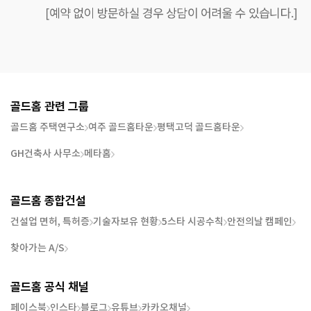
골드홈 관련 그룹
골드홈 주택연구소
여주 골드홈타운
평택고덕 골드홈타운
GH건축사 사무소
메타홈
골드홈 종합건설
건설업 면허, 특허증
기술자보유 현황
5스타 시공수칙
안전의날 캠페인
찾아가는 A/S
골드홈 공식 채널
페이스북
인스타
블로그
유튜브
카카오채널