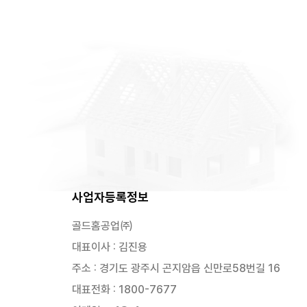
사업자등록정보
골드홈공업㈜
대표이사 : 김진용
주소 : 경기도 광주시 곤지암읍 신만로58번길 16
대표전화 : 1800-7677