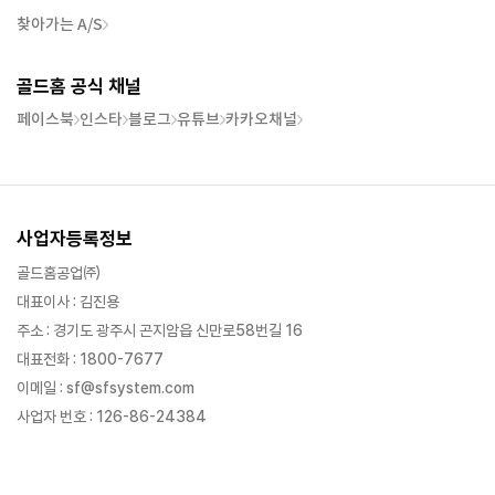
찾아가는 A/S
골드홈 공식 채널
페이스북
인스타
블로그
유튜브
카카오채널
사업자등록정보
골드홈공업㈜
대표이사 : 김진용
주소 : 경기도 광주시 곤지암읍 신만로58번길 16
대표전화 : 1800-7677
이메일 : sf@sfsystem.com
사업자 번호 : 126-86-24384