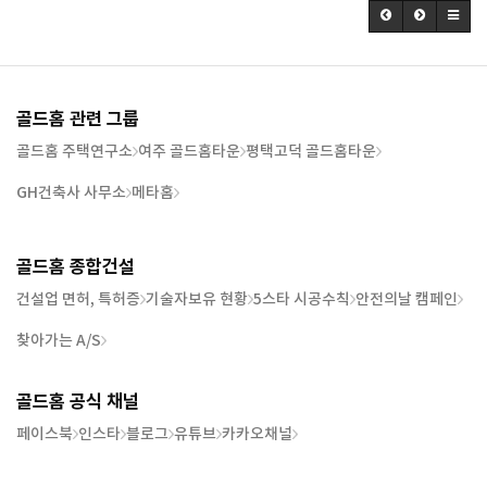
골드홈 관련 그룹
골드홈 주택연구소
여주 골드홈타운
평택고덕 골드홈타운
GH건축사 사무소
메타홈
골드홈 종합건설
건설업 면허, 특허증
기술자보유 현황
5스타 시공수칙
안전의날 캠페인
찾아가는 A/S
골드홈 공식 채널
페이스북
인스타
블로그
유튜브
카카오채널