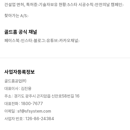
건설업 면허, 특허증
기술자보유 현황
5스타 시공수칙
안전의날 캠페인
찾아가는 A/S
골드홈 공식 채널
페이스북
인스타
블로그
유튜브
카카오채널
사업자등록정보
골드홈공업㈜
대표이사 : 김진용
주소 : 경기도 광주시 곤지암읍 신만로58번길 16
대표전화 : 1800-7677
이메일 : sf@sfsystem.com
사업자 번호 : 126-86-24384